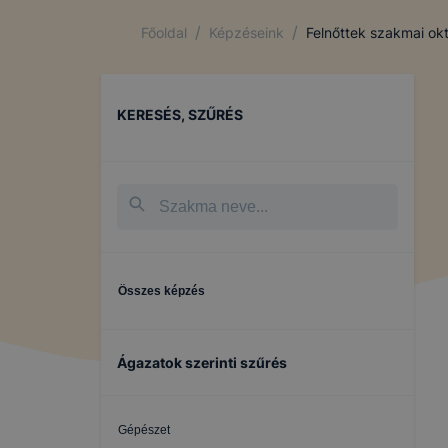
/
/
Főoldal
Képzéseink
Felnőttek szakmai ok
KERESÉS, SZŰRÉS
Összes képzés
Ágazatok szerinti szűrés
Gépészet