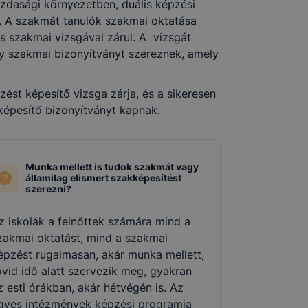
zdasági környezetben, duális képzési
k. A szakmát tanulók szakmai oktatása
és szakmai vizsgával zárul. A vizsgát
agy szakmai bizonyítványt szereznek, amely
st képesítő vizsga zárja, és a sikeresen
 képesítő bizonyítványt kapnak.
Munka mellett is tudok szakmát vagy
államilag elismert szakképesítést
szerezni?
z iskolák a felnőttek számára mind a
zakmai oktatást, mind a szakmai
épzést rugalmasan, akár munka mellett,
övid idő alatt szervezik meg, gyakran
z esti órákban, akár hétvégén is. Az
gyes intézmények képzési programja