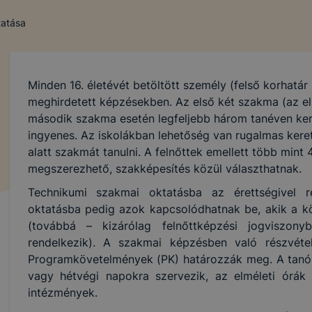
tatása
Minden 16. életévét betöltött személy (felső korhatár 
meghirdetett képzésekben. Az első két szakma (az el
második szakma esetén legfeljebb három tanéven ke
ingyenes. Az iskolákban lehetőség van rugalmas keret
alatt szakmát tanulni. A felnőttek emellett több min
megszerezhető, szakképesítés közül választhatnak.
Technikumi szakmai oktatásba az érettségivel r
oktatásba pedig azok kapcsolódhatnak be, akik a köz
(továbbá – kizárólag felnőttképzési jogviszon
rendelkezik). A szakmai képzésben való részvétel
Programkövetelmények (PK) határozzák meg. A tanór
vagy hétvégi napokra szervezik, az elméleti órák 
intézmények.