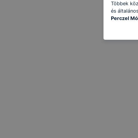
Többek közö
és általáno
Perczel Mó
következő c
használja Ö
látogatja, 
még jobb fe
fejlesztése
Minden mode
legtöbb bö
ezek általá
célja honl
lehetővé té
előfordulha
teljes körű
böngészőjé