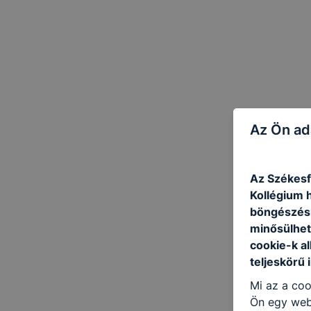
Az Ön ad
Az Székesf
Kollégium h
böngészésr
minősülhet
cookie-k a
teljeskörű 
Mi az a coo
Ön egy web