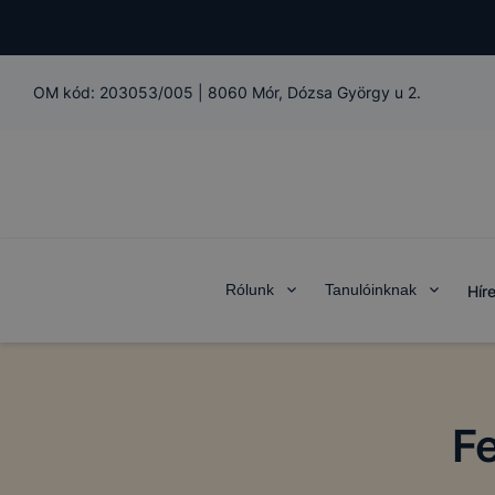
OM kód:
203053/005
|
8060 Mór, Dózsa György u 2.
Rólunk
Tanulóinknak
Hír
F