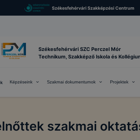
Székesfehérvári Szakképzési Centrum
Székesfehérvári SZC Perczel Mór
Technikum, Szakképző Iskola és Kollégiu
Képzéseink
Szakmai dokumentumok
Projektek
ek
elnőttek szakmai oktatá