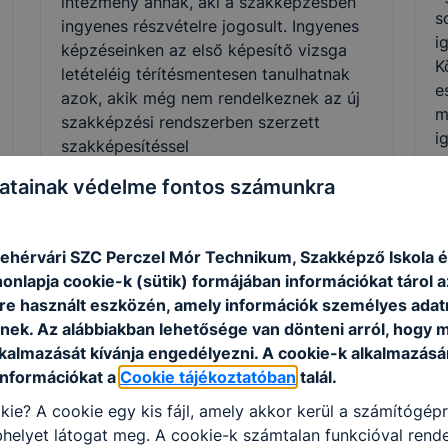
intézmény annak, aki a szakképzésben
s
ingyenes részvételre jogosult. Ingyenes
i
képzéseinken az első képesítő vizsga
K
letételéig térítésmentesen tanulhatnak
e
azok, akik még nem rendelkeznek az új
m
szakképzési rendszerben szerzett
i
szakképesítéssel
atainak védelme fontos számunkra
ehérvári S
ZC Perczel Mór Technikum, Szakképző Iskola 
Szakmák
onlapja cookie-k (sütik) formájában információkat tárol 
e használt eszközén, amely információk személyes adat
nek. Az alábbiakban lehetősége van dönteni arról, hogy m
lkalmazását kívánja engedélyezni. A cookie-k alkalmazásá
információkat a
Cookie tájékoztatóban
talál.
kie? A cookie egy kis fájl, amely akkor kerül a számítógép
helyet látogat meg. A cookie-k számtalan funkcióval rend