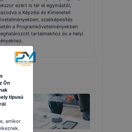
okszor ezért is tér el egymástól,
gazodva a Képzési és Kimeneteli
övetelményekben, szakképesítés
setén a Programkövetelményekben
eghatározott tartalmakhoz és a helyi
gényekhez.
és
az Ön
nak
ely típusú
ról
re, amikor
elkeznek.