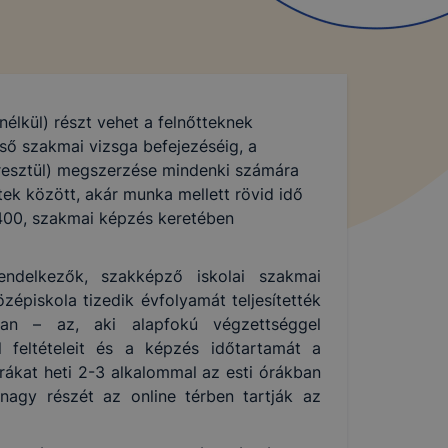
nélkül) részt vehet a felnőtteknek
ső szakmai vizsga befejezéséig, a
resztül) megszerzése mindenki számára
ek között, akár munka mellett rövid idő
t 400, szakmai képzés keretében
endelkezők, szakképző iskolai szakmai
épiskola tizedik évfolyamát teljesítették
yban – az, aki alapfokú végzettséggel
 feltételeit és a képzés időtartamát a
ákat heti 2-3 alkalommal az esti órákban
nagy részét az online térben tartják az