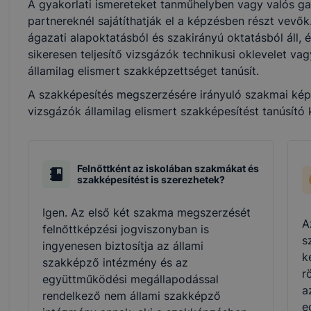
A gyakorlati ismereteket tanműhelyben vagy valós ga
partnereknél sajátíthatják el a képzésben részt vevő
ágazati alapoktatásból és szakirányú oktatásból áll, 
sikeresen teljesítő vizsgázók technikusi oklevelet v
államilag elismert szakképzettséget tanúsít.
A szakképesítés megszerzésére irányuló szakmai képzé
vizsgázók államilag elismert szakképesítést tanúsító
Felnőttként az iskolában szakmákat és
szakképesítést is szerezhetek?
Igen. Az első két szakma megszerzését
A
felnőttképzési jogviszonyban is
s
ingyenesen biztosítja az állami
k
szakképző intézmény és az
r
együttműködési megállapodással
a
rendelkező nem állami szakképző
e